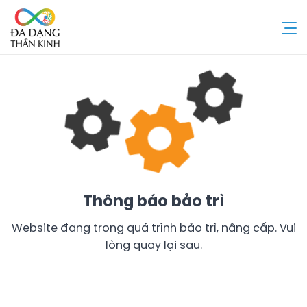
Chuyển
đến
nội
dung
Thông báo bảo trì
Website đang trong quá trình bảo trì, nâng cấp. Vui
lòng quay lại sau.